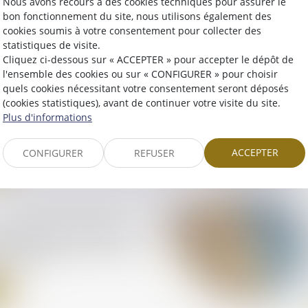
Nous avons recours à des cookies techniques pour assurer le
bon fonctionnement du site, nous utilisons également des
cookies soumis à votre consentement pour collecter des
statistiques de visite.
Cliquez ci-dessous sur « ACCEPTER » pour accepter le dépôt de
l'ensemble des cookies ou sur « CONFIGURER » pour choisir
arantir un
quels cookies nécessitant votre consentement seront déposés
nnement local au
(cookies statistiques), avant de continuer votre visite du site.
 règles de la
Plus d'informations
publique ?
ACCEPTER
CONFIGURER
REFUSER
publique : données
es des marchés publics
cessions