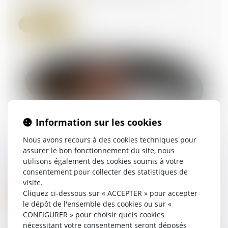
Lire la suite
Information sur les cookies
Nous avons recours à des cookies techniques pour
L'acheteur doit payer le titulaire même en cas
assurer le bon fonctionnement du site, nous
de compte bancaire piraté
utilisons également des cookies soumis à votre
14/11/2024
consentement pour collecter des statistiques de
visite.
Cliquez ci-dessous sur « ACCEPTER » pour accepter
Lire la suite
le dépôt de l'ensemble des cookies ou sur «
CONFIGURER » pour choisir quels cookies
nécessitant votre consentement seront déposés