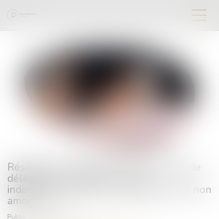
Résiliation prématurée de conventions de
délégations publiques : droit à
indemnisation pour les investissements non
amortis
Publié le :
21/11/2024