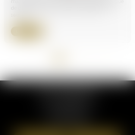
marché public par un maître d’ouvrage délégué
de droit privé : quel juge est compétent ?
16/05/2024
Lire la suite
<<
<
1
2
3
4
5
>
>>
ELSA POUDEROUX
19 Cours Sablon
63000 CLERMONT FERRAND
Tél :
09 71 57 97 56
Port :
06 40 95 95 81