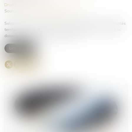
Droit public
/
Droit de la commande publique
Source :
www.lemag-juridique.com
Selon l’ancien article L. 1411-2 du code général des collectivités
territoriales, « Les conventions de délégation de service public
doivent être limitées dans leur durée »...
Lire la suite