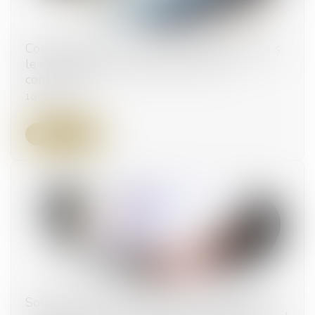
Comment écarter une offre inacceptable dans
le cadre d’un accord-cadre à bons de
commande ?
10/07/2024
Lire la suite
Sous-traitance de travaux dans le cadre d’un