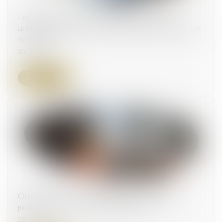
Loi AGEC : nouvelles obligations pour les
acheteurs publics en termes de réemploi et de
recyclage
30/12/2024
Lire la suite
Offres anormalement basses : le rôle des
justificatifs en commande publique
28/11/2024