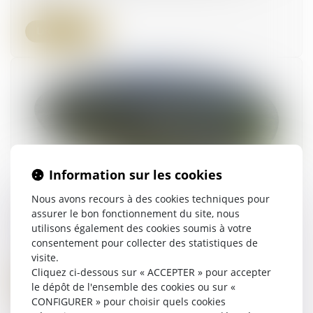
Lire la suite
Information sur les cookies
Urbanisme : adaptation et modifications des
Nous avons recours à des cookies techniques pour
destinations et sous-destinations des
assurer le bon fonctionnement du site, nous
constructions
utilisons également des cookies soumis à votre
consentement pour collecter des statistiques de
20/04/2023
visite.
Cliquez ci-dessous sur « ACCEPTER » pour accepter
Lire la suite
le dépôt de l'ensemble des cookies ou sur «
CONFIGURER » pour choisir quels cookies