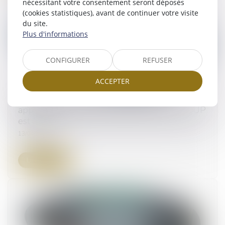
nécessitant votre consentement seront déposés
(cookies statistiques), avant de continuer votre visite
du site.
Plus d'informations
CONFIGURER
REFUSER
ACCEPTER
Quelle date de référence retenir pour
apprécier si le terrain exproprié soumis au DUP
est à bâtir ?
13/04/2023
Lire la suite