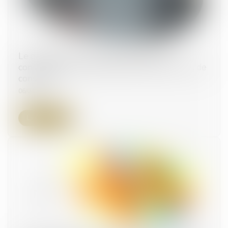
Le désagrément des riverains ne peut
constituer le seul motif de refus d’un permis de
construire
06/04/2023
Lire la suite