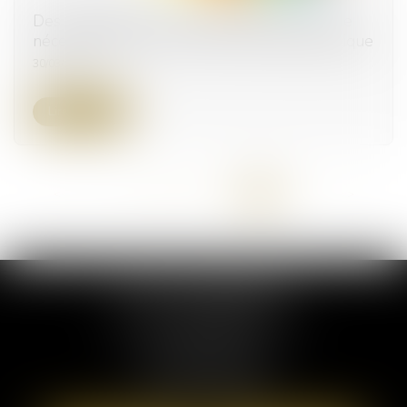
Des modifications importantes du PLU qui ne
nécessitent pas une nouvelle enquête publique
30/03/2023
Lire la suite
<<
<
...
9
10
11
12
13
14
15
>
>>
ELSA POUDEROUX
19 Cours Sablon
63000 CLERMONT FERRAND
Tél :
09 71 57 97 56
Port :
06 40 95 95 81