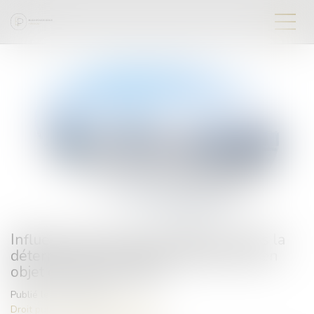
Influence de la date de référence dans la
détermination de l’usage effectif du bien
objet de l’expropriation
Publié le :
17/03/2023
Droit public
/
Droit de l'urbanisme