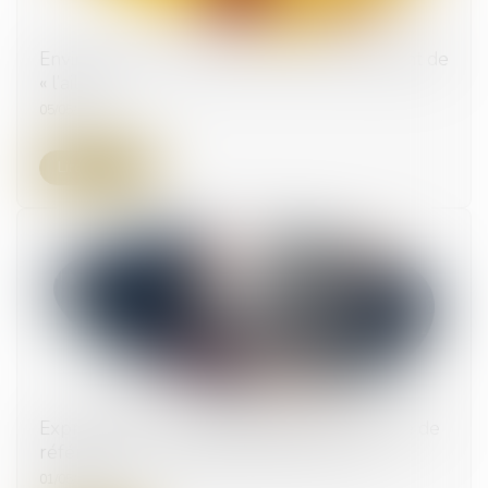
Environnement : quand les éoliennes battent de
« l’aile »
05/05/2023
Lire la suite
Expropriation d’un bien situé en ZAC et date de
référence pour la détermination du prix
01/05/2023