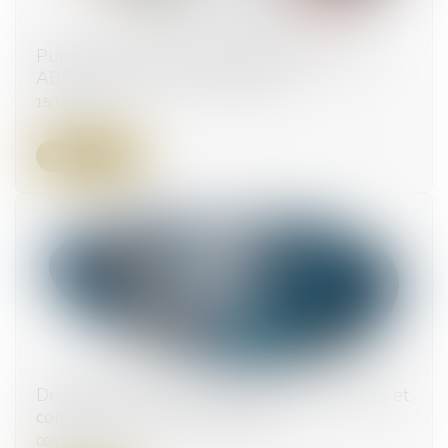
Publication du rapport d’information sur les
ABF : périmètre et compétences
15/11/2024
Lire la suite
Droit de passage et servitude : concilier accès et
contraintes environnementales
08/11/2024