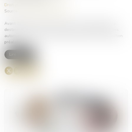
Droit public
/
Droit de l'urbanisme
Source :
www.lemag-juridique.com
Avant de réaliser des travaux ou en cas de changement de
destination d’un local, un propriétaire peut être soumis à des
autorisations d’urbanisme : permis de construire ou déclaration
préalable...
Lire la suite