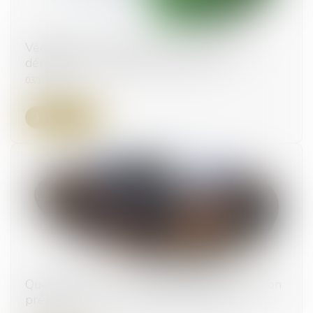
Végétaliser un bâtiment ouvre droit à des
dérogations aux règles d'urbanisme
03/10/2024
Lire la suite
Quelle sanction en cas d’absence d’autorisation
préalable pour la location saisonnière ?