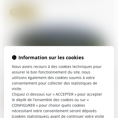
Lire la suite
Information sur les cookies
Nous avons recours à des cookies techniques pour
assurer le bon fonctionnement du site, nous
ZAN : pour le Sénat, il faut garder l'objectif mais
utilisons également des cookies soumis à votre
changer la méthode
consentement pour collecter des statistiques de
24/10/2024
visite.
Cliquez ci-dessous sur « ACCEPTER » pour accepter
le dépôt de l'ensemble des cookies ou sur «
Lire la suite
CONFIGURER » pour choisir quels cookies
nécessitant votre consentement seront déposés
(cookies statistiques), avant de continuer votre visite