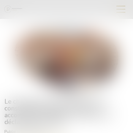
Le changement de destination d’une
construction existante, même non
accompagné de travaux, nécessite une
déclaration préalable
Publié le :
19/09/2024