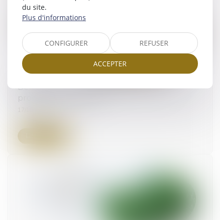
du site.
Plus d'informations
CONFIGURER
REFUSER
ACCEPTER
Demande de permis de construire : une
procédure "complexe"
17/10/2024
Lire la suite