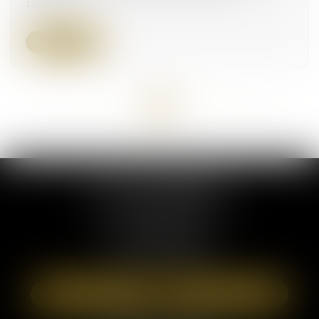
12/09/2024
Lire la suite
<<
<
...
3
4
5
6
7
8
9
...
>
>>
ELSA POUDEROUX
19 Cours Sablon
63000 CLERMONT FERRAND
Tél :
09 71 57 97 56
Port :
06 40 95 95 81
NOUS LOCALISER
NOUS CONTACTER