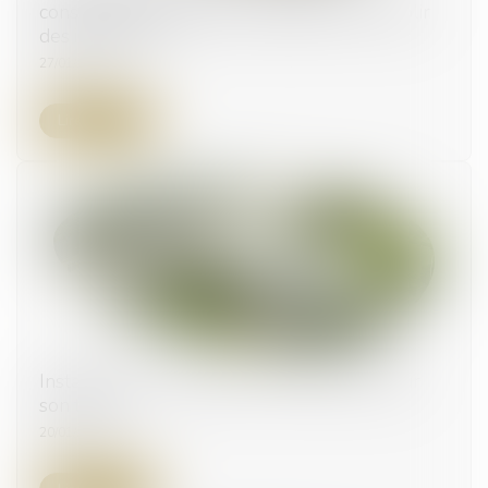
consentement est-elle suffisante pour établir
des infractions ?
27/01/2025
Lire la suite
Installer une roulotte ou un mobil-home sur
son terrain
20/01/2025