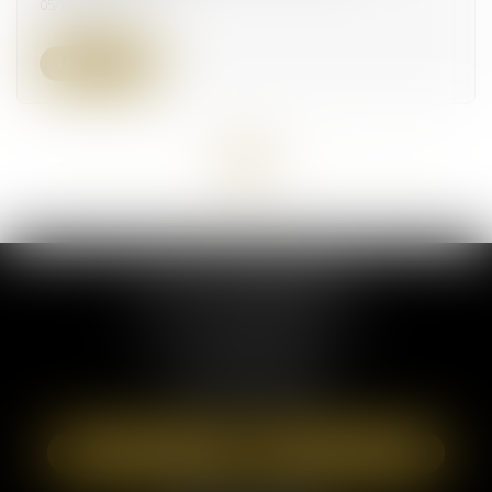
05/12/2024
Lire la suite
<<
<
...
2
3
4
5
6
7
8
...
>
>>
ELSA POUDEROUX
19 Cours Sablon
63000 CLERMONT FERRAND
Tél :
09 71 57 97 56
Port :
06 40 95 95 81
NOUS LOCALISER
NOUS CONTACTER