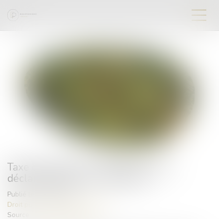
Taxe d’urbanisme : des bugs sur les
déclarations des constructions
Publié le :
03/02/2025
Droit public
/
Droit de l'urbanisme
Source :
www.francetvinfo.fr