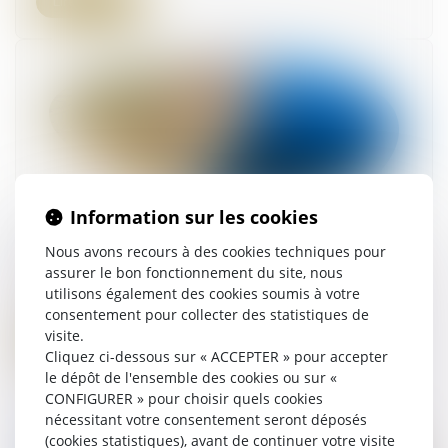
Lire la suite
Information sur les cookies
Participation du public pour certains projets
Nous avons recours à des cookies techniques pour
soumis à autorisation d'urbanisme
assurer le bon fonctionnement du site, nous
13/01/2025
utilisons également des cookies soumis à votre
consentement pour collecter des statistiques de
visite.
Lire la suite
Cliquez ci-dessous sur « ACCEPTER » pour accepter
le dépôt de l'ensemble des cookies ou sur «
CONFIGURER » pour choisir quels cookies
nécessitant votre consentement seront déposés
(cookies statistiques), avant de continuer votre visite