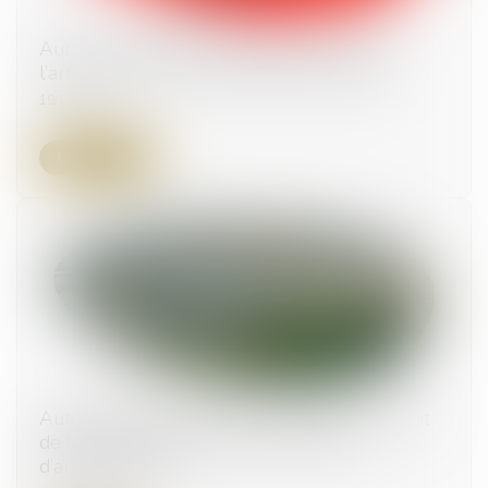
Auto-incrimination et infractions : focus sur
l’article L. 480-1 du Code de l’urbanisme
19/12/2024
Lire la suite
Autorisations d’urbanisme : un décret introduit
de la souplesse pour certains projets
d’aménagement