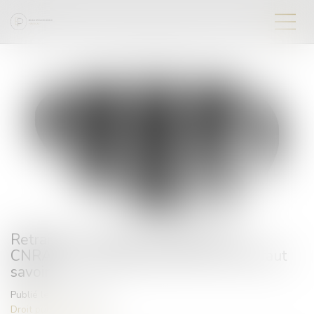
Retraites : évolutions des pensions
CNRACL au 1er janvier 2025, ce qu'il faut
savoir
Publié le :
05/02/2025
Droit public