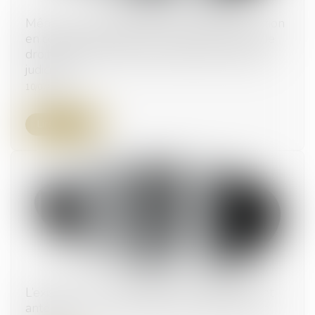
Même en présence d’un marché public, l’action
en concurrence déloyale entre personnes de
droit privé relève de la compétence du juge
judiciaire !
10/07/2025
Lire la suite
L’existence d’une procédure de délaissement
antérieure n’a aucun effet sur l’expropriation