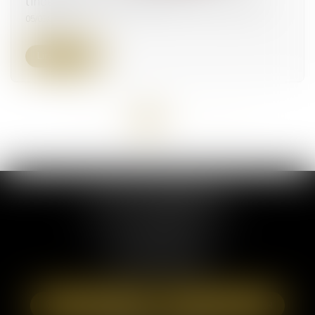
l'indemnisation des agents en arrêt maladie
05/03/2025
Lire la suite
<<
<
1
2
3
4
>
>>
ELSA POUDEROUX
19 Cours Sablon
63000 CLERMONT FERRAND
Tél :
09 71 57 97 56
Port :
06 40 95 95 81
NOUS LOCALISER
NOUS CONTACTER