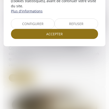
(cookies statistiques), avant de continuer votre visite
du site.
Plus d'informations
CONFIGURER
REFUSER
ACCEPTER
Concession d’un bien public : l’action du
concessionnaire n’échappe pas à la prescription
quinquennale
24/04/2025
Lire la suite