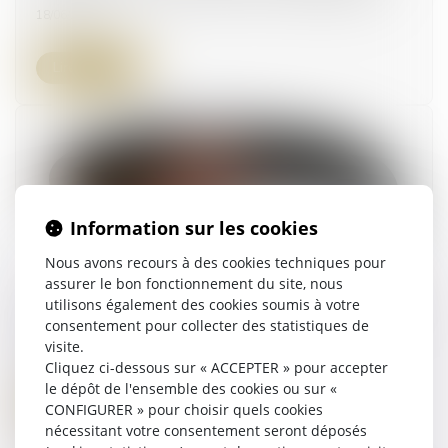
18/06/2025
Lire la suite
Information sur les cookies
Nous avons recours à des cookies techniques pour
assurer le bon fonctionnement du site, nous
Quel est le droit applicable à une délégation de
utilisons également des cookies soumis à votre
consentement pour collecter des statistiques de
service public en matière d'assainissement ?
visite.
14/05/2025
Cliquez ci-dessous sur « ACCEPTER » pour accepter
le dépôt de l'ensemble des cookies ou sur «
Lire la suite
CONFIGURER » pour choisir quels cookies
nécessitant votre consentement seront déposés