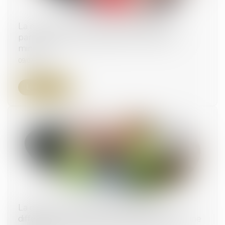
La nouvelle responsabilité solidaire des
parents séparés du fait de leurs enfants
mineurs
09/07/2024
Lire la suite
La différence de traitements entre les
différents types de couple ayant recours à une