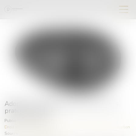
Adoption internationale en France : des
pratiques illicites
Publié le :
02/04/2024
Droit de la famille, des personnes et de leur patrimoine
/
Filiation
Source :
www.vie-publique.fr