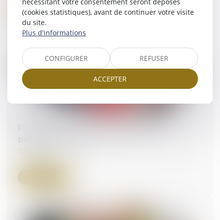
nécessitant votre consentement seront déposés
Lire la suite
(cookies statistiques), avant de continuer votre visite
du site.
Plus d'informations
CONFIGURER
REFUSER
ACCEPTER
Protection du droit à l’image de l’enfant :
publication de la loi
05/03/2024
Lire la suite