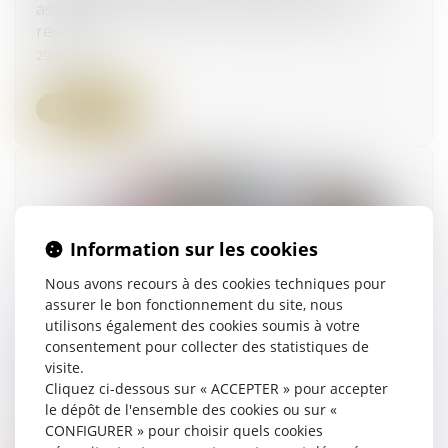
assistance médicale à la procréation : QPC
rejetée
29/05/2024
Lire la suite
Information sur les cookies
Nous avons recours à des cookies techniques pour
assurer le bon fonctionnement du site, nous
utilisons également des cookies soumis à votre
Loi bien vieillir -Suppression de l’obligation
consentement pour collecter des statistiques de
visite.
alimentaire envers le parent ou le grand-
Cliquez ci-dessous sur « ACCEPTER » pour accepter
parent dans certains cas
le dépôt de l'ensemble des cookies ou sur «
01/05/2024
CONFIGURER » pour choisir quels cookies