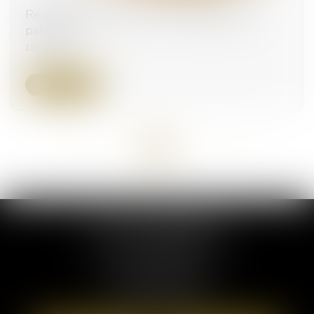
Recevabilité de l’action en contestation de
paternité
12/12/2023
Lire la suite
<<
<
1
2
3
4
5
>
>>
ELSA POUDEROUX
19 Cours Sablon
63000 CLERMONT FERRAND
Tél :
09 71 57 97 56
Port :
06 40 95 95 81