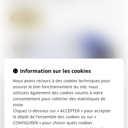
07/08/2025
Lire la suite
Information sur les cookies
Nous avons recours à des cookies techniques pour
Prescription et indemnité d’occupation :
assurer le bon fonctionnement du site, nous
précision de la Cour de cassation sur la période
utilisons également des cookies soumis à votre
à prendre en compte
consentement pour collecter des statistiques de
visite.
01/08/2025
Cliquez ci-dessous sur « ACCEPTER » pour accepter
le dépôt de l'ensemble des cookies ou sur «
Lire la suite
CONFIGURER » pour choisir quels cookies