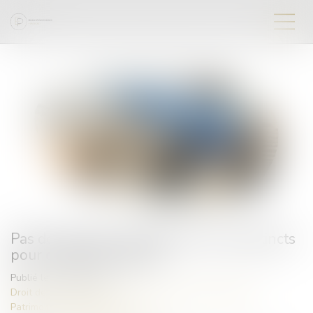
Pas de donation-partage sans lots distincts
pour chaque donataire
Publié le :
25/07/2025
Droit de la famille, des personnes et de leur patrimoine
/
Patrimoine et succession