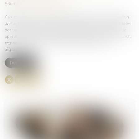
Source :
www.lemag-juridique.com
Aux termes de l’ancien article 1075 du Code civil, une donation-
partage suppose une répartition matérielle des biens effectuée
par un ascendant au profit de ses héritiers présomptifs. Cette
opération implique que chaque donataire reçoive un lot distinct,
et non des droits indivis, sauf disposition expresse du
législateur...
Lire la suite