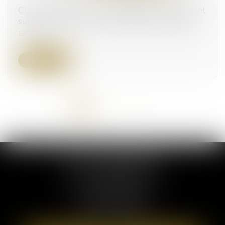
Clause de préciput : le prélèvement du conjoint
survivant n’est pas une opération de partage
13/06/2025
Lire la suite
<<
<
1
2
3
4
5
6
7
...
>
>>
ELSA POUDEROUX
19 Cours Sablon
63000 CLERMONT FERRAND
Tél :
09 71 57 97 56
Port :
06 40 95 95 81