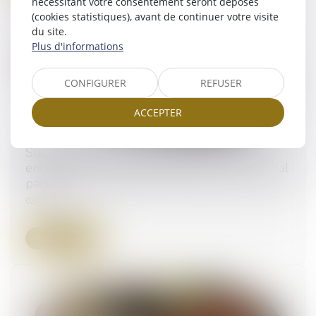
nécessitant votre consentement seront déposés
(cookies statistiques), avant de continuer votre visite
du site.
Plus d'informations
CONFIGURER
REFUSER
ACCEPTER
Succession entre frères et soeurs vivant
ensemble : pas d'exonération pour le collatéral
pacsé
03/07/2025
Lire la suite