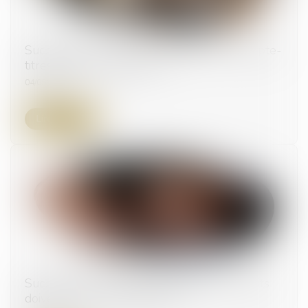
Succession : pourquoi les héritiers d'un compte-
titres paient-ils plus cher ?
04/09/2025
Lire la suite
Successions et donations déguisées : les fruits
doivent aussi être rapportés