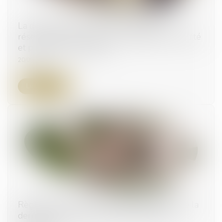
La donation d’une somme d’argent avec
réserve de quasi-usufruit : conditions de validité
et précautions pratiques
20/09/2023
Lire la suite
Règlement Successions et détermination de la
dernière résidence habituelle du défunt :