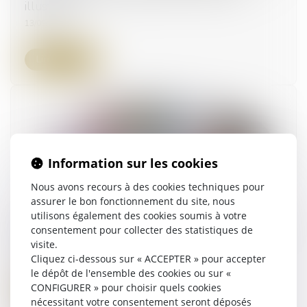
illustration
13/09/2023
Lire la suite
Information sur les cookies
Nous avons recours à des cookies techniques pour
assurer le bon fonctionnement du site, nous
utilisons également des cookies soumis à votre
Clauses testamentaires ambiguës et droit de se
consentement pour collecter des statistiques de
défendre des héritiers
visite.
23/08/2023
Cliquez ci-dessous sur « ACCEPTER » pour accepter
le dépôt de l'ensemble des cookies ou sur «
CONFIGURER » pour choisir quels cookies
Lire la suite
nécessitant votre consentement seront déposés