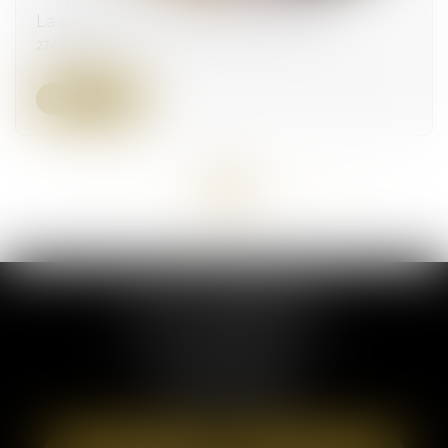
La demande en délivrance d’un legs
27/07/2023
Lire la suite
<<
<
...
8
9
10
11
12
13
14
>
>>
ELSA POUDEROUX
19 Cours Sablon
63000 CLERMONT FERRAND
Tél :
09 71 57 97 56
Port :
06 40 95 95 81