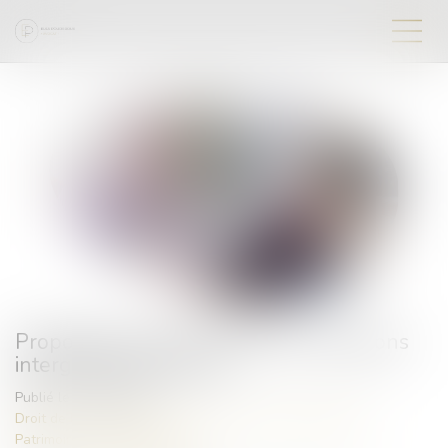
Proposition visant à faciliter les donations
intergénérationnelles
Publié le :
31/08/2023
Droit de la famille, des personnes et de leur patrimoine
/
Patrimoine et succession