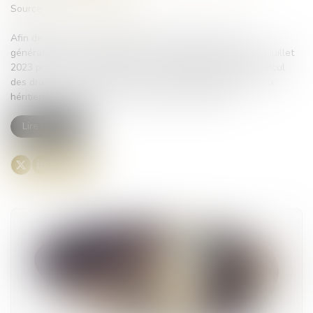
Source :
www.actu-juridique.fr
Afin de préserver la transmission du patrimoine entre
générations, le texte déposé à l’Assemblée nationale le 4 juillet
2023 propose, en premier lieu, de sortir de l’assiette de calcul
des droits de succession les biens immobiliers transmis aux
héritiers en ligne directe, à hauteur de 300 000 €...
Lire la suite