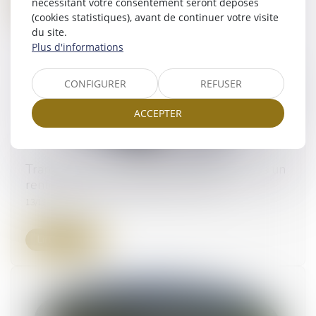
Lire la suite
nécessitant votre consentement seront déposés
(cookies statistiques), avant de continuer votre visite
du site.
Plus d'informations
CONFIGURER
REFUSER
ACCEPTER
Transmission d’entreprise aux proches : vers un
renforcement de l’abattement fiscal
13/11/2023
Lire la suite