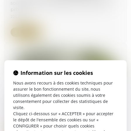
sous la communauté légale sont des biens
propres
22/11/2023
Lire la suite
Information sur les cookies
Nous avons recours à des cookies techniques pour
assurer le bon fonctionnement du site, nous
utilisons également des cookies soumis à votre
Urbanisme : fonds territorial d’accessibilité et
consentement pour collecter des statistiques de
visite.
travaux de mise en conformité
Cliquez ci-dessous sur « ACCEPTER » pour accepter
17/11/2023
le dépôt de l'ensemble des cookies ou sur «
CONFIGURER » pour choisir quels cookies