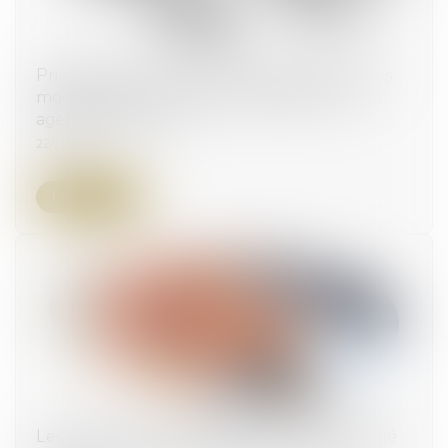
Prime de pouvoir d'achat exceptionnelle : des
modalités de versement en défaveur des
agents territoriaux
22/11/2023
Lire la suite
Les stock-options attribuées à un époux marié