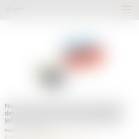
Nouveaux formulaires d’avis de publicité
des contrats de la commande publique
(eForms) à compter du 25 octobre 2023
Publié le :
15/11/2023
Droit public
/
Droit de la commande publique