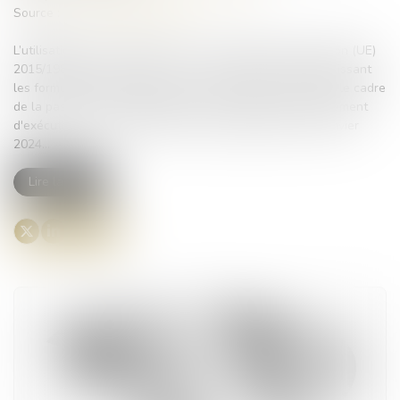
Source :
www.economie.gouv.fr
L’utilisation des formulaires issus du règlement d’exécution (UE)
2015/1986 de la Commission du 11 novembre 2015 établissant
les formulaires standards pour la publication d'avis dans le cadre
de la passation de marchés publics et abrogeant le règlement
d'exécution (UE) n° 842/2011 est prorogée jusqu’à fin janvier
2024...
Lire la suite