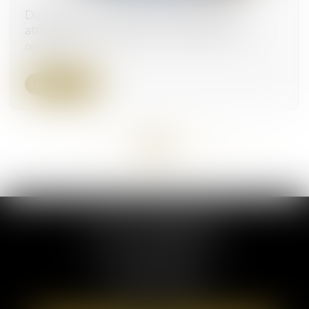
Dommages et intérêts en cas de divorce :
attention au fondement de la demande !
08/11/2023
Lire la suite
<<
<
...
54
55
56
57
58
59
60
...
>
>>
ELSA POUDEROUX
19 Cours Sablon
63000 CLERMONT FERRAND
Tél :
09 71 57 97 56
Port :
06 40 95 95 81