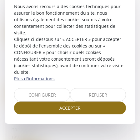
LA CLÉ DE LA RÉUSSITE : LES ENJEUX DE LA
Nous avons recours à des cookies techniques pour
LOI CLIMAT SUR L’IMMOBILIER
assurer le bon fonctionnement du site, nous
28/02/2023
utilisons également des cookies soumis à votre
consentement pour collecter des statistiques de
visite.
Lire la suite
Cliquez ci-dessous sur « ACCEPTER » pour accepter
le dépôt de l'ensemble des cookies ou sur «
CONFIGURER » pour choisir quels cookies
5.000 € d'amende pour le Syndicat mixte de la
nécessitant votre consentement seront déposés
station du Lioran (Cantal) après une pollution
(cookies statistiques), avant de continuer votre visite
sur l'Alagnon
du site.
09/04/2020
Plus d'informations
Lire la suite
CONFIGURER
REFUSER
ACCEPTER
Un papa condamné à six mois de prison avec
sursis mise à l’épreuve pour des violences
habituelles
19/08/2016