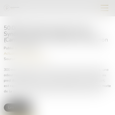
50.000 € d'amende requis contre le
Syndicat mixte de la station du Lioran
(Cantal) suite à une pollution de l'Alagnon
Publié le :
08/04/2020
Actualités du cabinet
Source :
www.lamontagne.fr
300 mètres d’Alagnon mort, sans une seule espèce vivante, une
odeur nauséabonde… À l’été 2018, la pollution est signalée au
pied du Lioran (Cantal). La station d’épuration, juste en amont,
est rapidement suspectée. Ce jeudi 7 novembre, le syndicat mixte
de la station était renvoyé devant le tribunal correctionnel.
Lire la suite