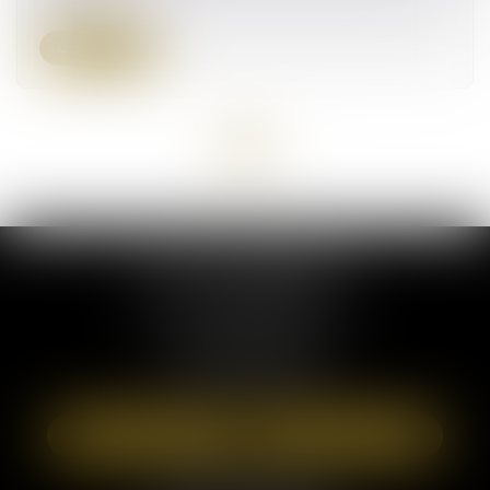
Lire la suite
<<
<
1
>
>>
ELSA POUDEROUX
19 Cours Sablon
63000 CLERMONT FERRAND
Tél :
09 71 57 97 56
Port :
06 40 95 95 81
NOUS LOCALISER
NOUS CONTACTER