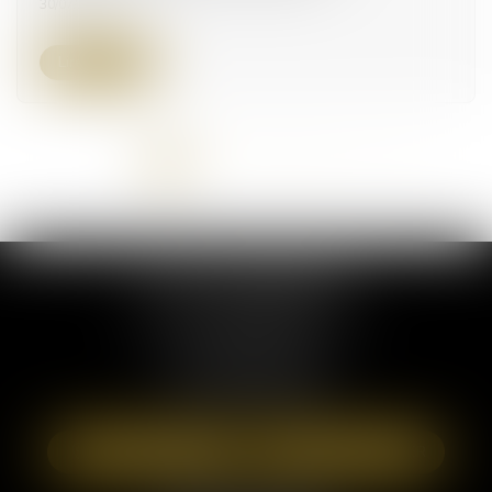
30/07/2025
Lire la suite
<<
<
1
2
3
4
5
6
>
>>
ELSA POUDEROUX
19 Cours Sablon
63000 CLERMONT FERRAND
Tél :
09 71 57 97 56
Port :
06 40 95 95 81
NOUS LOCALISER
NOUS CONTACTER