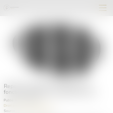
Report des congés annuels dans la
fonction publique : les règles évoluent
Publié le :
24/07/2025
Droit public
/
Droit administratif
Source :
www.service-public.fr