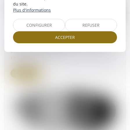
du site.
Plus d'informations
CONFIGURER
REFUSER
ACCEPTER
Fonction publique : tout savoir sur la retraite
progressive dès 60 ans
10/09/2025
Lire la suite