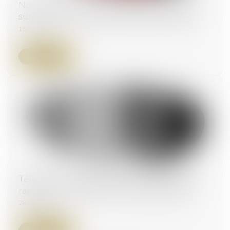
Nouveau droit de contrôle de l’administration
sur les terminaux de paiement électronique
15/07/2026
Lire la suite
Téléservices administratifs : le Conseil d’État
rappelle les limites de la dématérialisation !
28/05/2026