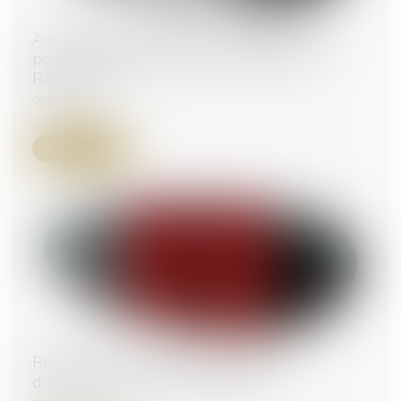
Avis relatif au projet de loi constitutionnelle
pour une Corse autonome au sein de la
République
06/08/2025
Lire la suite
Rétrocession impossible : quel cadre
d’indemnisation pour l’exproprié ?