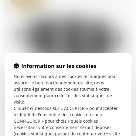
Lire la suite
Information sur les cookies
Liste des pièces justificatives pour la
Nous avons recours à des cookies techniques pour
conservation des droits à l'avancement en
assurer le bon fonctionnement du site, nous
disponibilité
utilisons également des cookies soumis à votre
14/05/2026
consentement pour collecter des statistiques de
visite.
Cliquez ci-dessous sur « ACCEPTER » pour accepter
Lire la suite
le dépôt de l'ensemble des cookies ou sur «
CONFIGURER » pour choisir quels cookies
nécessitant votre consentement seront déposés
(cookies statistiques), avant de continuer votre visite