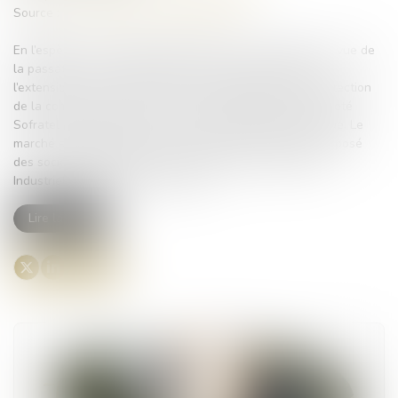
Source :
www.maisondescommunes85.fr
En l’espèce, la commune avait lancé une consultation en vue de
la passation d’un marché public de fournitures relatif à
l’extension et la maintenance d’un système de vidéo-protection
de la commune. Par un courrier du 20 juillet 2022, la société
Sofratel avait appris que son offre n’avait pas été retenue. Le
marché avait été attribué à un groupement solidaire composé
des sociétés Santerne Nord-Picardie Infra et Electricité
Industrielle et Transports de Force...
Lire la suite