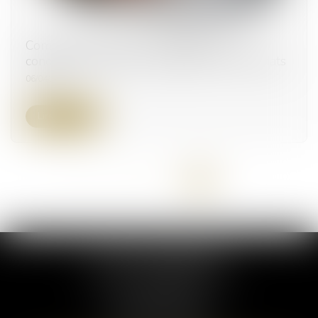
Commande publique : modification des
conditions d'exclusion obligatoire des candidats
06/04/2023
Lire la suite
<<
<
1
2
3
4
5
>
>>
ELSA POUDEROUX
19 Cours Sablon
63000 CLERMONT FERRAND
Tél :
09 71 57 97 56