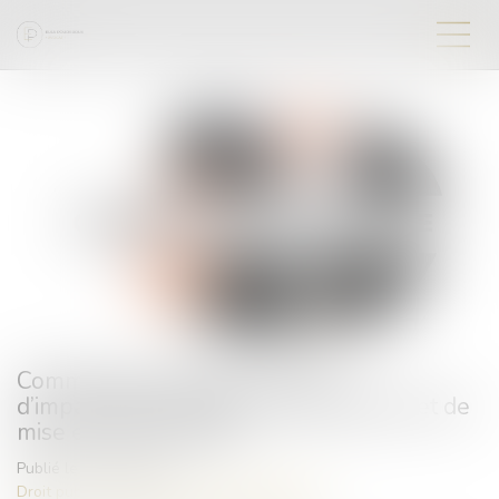
Commande publique : principe
d’impartialité, obligations de publicité et de
mise en concurrence
Publié le :
03/05/2023
Droit public
/
Droit de la commande publique