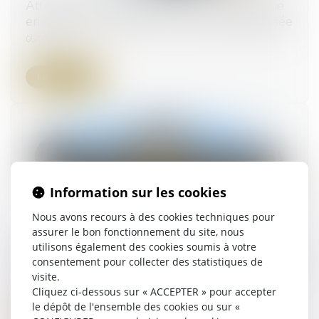
Attention au respect de l'adresse électronique
en cas de remise d'offre par voie dématérialisée
05/07/2023
Lire la suite
Information sur les cookies
Nous avons recours à des cookies techniques pour
assurer le bon fonctionnement du site, nous
Illicéité de l'objet d’un contrat ne disposant pas
utilisons également des cookies soumis à votre
d’une autorisation de mise sur le marché (AMM)
consentement pour collecter des statistiques de
visite.
21/06/2023
Cliquez ci-dessous sur « ACCEPTER » pour accepter
le dépôt de l'ensemble des cookies ou sur «
Lire la suite