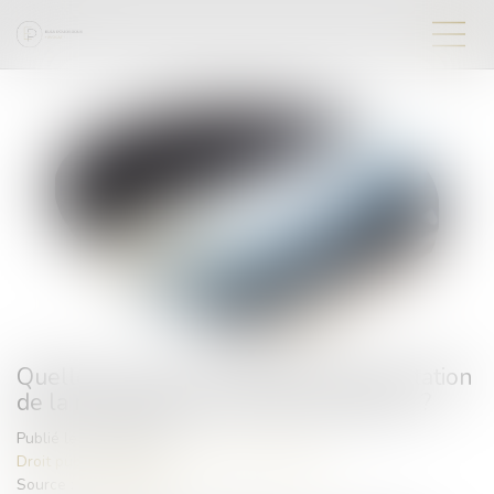
Quelles sont les conditions d'augmentation
de la rémunération du maître d'œuvre ?
Publié le :
30/08/2023
Droit public
/
Droit de la commande publique
Source :
www.weka.fr