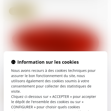
Lire la suite
Information sur les cookies
La production des certificats fiscaux et sociaux
Nous avons recours à des cookies techniques pour
doit intervenir avant la signature du marché
assurer le bon fonctionnement du site, nous
utilisons également des cookies soumis à votre
14/12/2023
consentement pour collecter des statistiques de
visite.
Lire la suite
Cliquez ci-dessous sur « ACCEPTER » pour accepter
le dépôt de l'ensemble des cookies ou sur «
CONFIGURER » pour choisir quels cookies