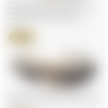
Nouveau cas d'exclusion de la commande
publique pour les entreprises qui ne satisfont
pas à leur obligation de publication
d'informations en matière de durabilité
03/01/2024
Lire la suite
L’administration apporte des précisions sur les
principes de détermination des prix de transfert
20/12/2023