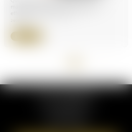
Quel est le cadre juridique applicable aux
marchés publics pour des réalisations
effectuées hors de France ?
24/08/2023
Lire la suite
<<
<
1
2
3
4
5
>
>>
ELSA POUDEROUX
19 Cours Sablon
63000 CLERMONT FERRAND
Tél :
09 71 57 97 56
Port :
06 40 95 95 81