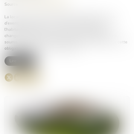
Source :
www.lemag-juridique.com
La location saisonnière est fortement réglementée. À titre
d’exemple, l’article L. 631-7 Code de la construction et de
l’habitation prévoit que, dans certaines communes, le
changement d'usage des locaux destinés à l'habitation est
soumis à autorisation. Toute personne qui ne respecte pas cette
obligation s’expose à une amende civile...
Lire la suite