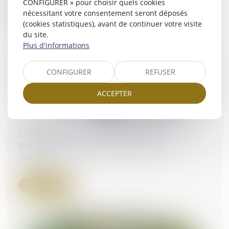
CONFIGURER » pour choisir quels cookies
Lire la suite
nécessitant votre consentement seront déposés
(cookies statistiques), avant de continuer votre visite
du site.
Plus d'informations
CONFIGURER
REFUSER
ACCEPTER
Urbanisme et environnement : droit de
préemption et recul du trait de côte
18/07/2024
Lire la suite