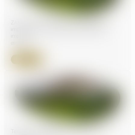
ZAN : l'AMF demande l'arrêt d'obligations
impossibles à respecter dans les délais
imposés
05/09/2024
Lire la suite
Terrains de camping aménagés et parcs