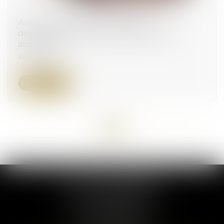
Avis sur un projet de loi relatif au
développement de l’offre de logements
abordables
31/05/2024
Lire la suite
<<
<
...
4
5
6
7
8
9
10
...
>
>>
ELSA POUDEROUX
19 Cours Sablon
63000 CLERMONT FERRAND