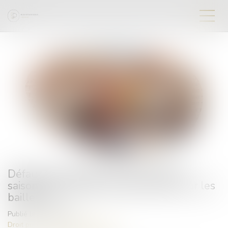
Défaut d’autorisation pour la location
saisonnière : quelle condamnation pour les
bailleurs ?
Publié le :
30/08/2024
Droit public
/
Droit de l'urbanisme