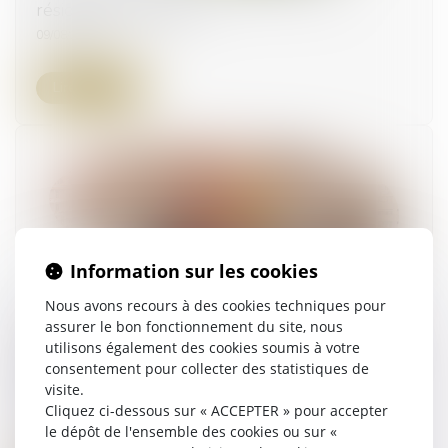
résidentiels de loisirs
09/08/2024
Lire la suite
Information sur les cookies
Nous avons recours à des cookies techniques pour
L’autorisation pour procéder au changement
assurer le bon fonctionnement du site, nous
d’usage des locaux à usage d’habitation est
utilisons également des cookies soumis à votre
obligatoire si le logement ne constitue pas la
consentement pour collecter des statistiques de
visite.
résidence principale du loueur
Cliquez ci-dessous sur « ACCEPTER » pour accepter
01/08/2024
le dépôt de l'ensemble des cookies ou sur «