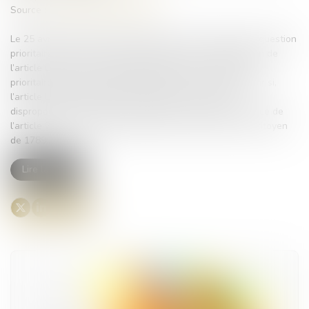
Source :
www.lemag-juridique.com
Le 25 avril 2024, la Cour de cassation a été saisie d’une question
prioritaire de constitutionnalité portant sur l’interprétation de
l’article L.480-13 1° du Code de l’urbanisme. La question
prioritaire de constitutionnalité portait sur le fait de savoir si,
l’article L.480-13 précité, ne porte pas une atteinte
disproportionnée au droit de propriété, en méconnaissance de
l’article 2 de la Déclaration des droits de l’homme et du citoyen
de 1789,...
Lire la suite