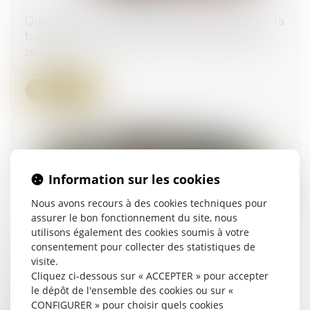
Que prévoit la proposition de loi pour faciliter la
transformation des bureaux en logements ?
26/04/2024
Lire la suite
Information sur les cookies
Nous avons recours à des cookies techniques pour
assurer le bon fonctionnement du site, nous
utilisons également des cookies soumis à votre
consentement pour collecter des statistiques de
Les effets du non-respect du délai fixé par
visite.
l'article R. 221-1 du Code de l'expropriation
Cliquez ci-dessous sur « ACCEPTER » pour accepter
18/04/2024
le dépôt de l'ensemble des cookies ou sur «
CONFIGURER » pour choisir quels cookies