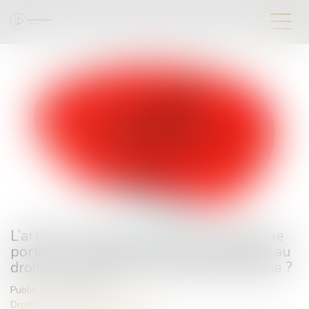
L’article L.480-13 du Code de l’urbanisme
porte-t-il une atteinte disproportionnée au
droit de propriété et à la sécurité juridique ?
Publié le :
16/05/2024
Droit public
/
Droit de l'urbanisme