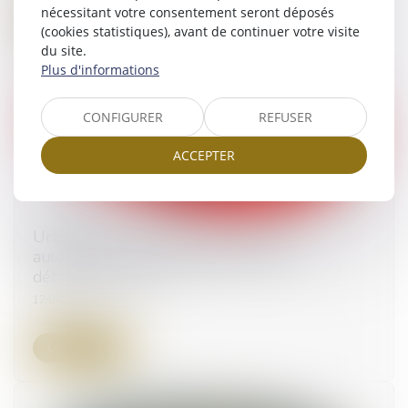
nécessitant votre consentement seront déposés
Lire la suite
(cookies statistiques), avant de continuer votre visite
du site.
Plus d'informations
CONFIGURER
REFUSER
ACCEPTER
Urbanisme : document d’urbanisme et
autorisations pour abattage d’arbres,
débroussaillement
12/04/2024
Lire la suite