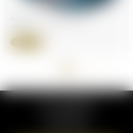
Précisions sur la violation du PLU
14/03/2024
Lire la suite
<<
<
...
5
6
7
8
9
10
11
...
>
>>
ELSA POUDEROUX
19 Cours Sablon
63000 CLERMONT FERRAND
Tél :
09 71 57 97 56
Port :
06 40 95 95 81