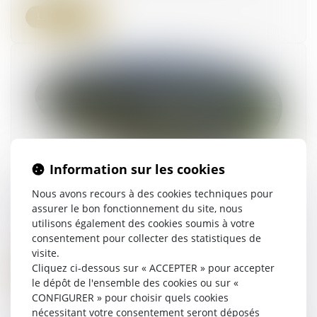
Lire la suite
Information sur les cookies
Urbanisme : adaptation et modifications des
Nous avons recours à des cookies techniques pour
destinations et sous-destinations des
assurer le bon fonctionnement du site, nous
constructions
utilisons également des cookies soumis à votre
20/04/2023
consentement pour collecter des statistiques de
visite.
Cliquez ci-dessous sur « ACCEPTER » pour accepter
Lire la suite
le dépôt de l'ensemble des cookies ou sur «
CONFIGURER » pour choisir quels cookies
nécessitant votre consentement seront déposés