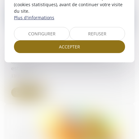
(cookies statistiques), avant de continuer votre visite
du site.
Plus d'informations
CONFIGURER
REFUSER
ACCEPTER
Quelle date de référence retenir pour
apprécier si le terrain exproprié soumis au DUP
est à bâtir ?
13/04/2023
Lire la suite