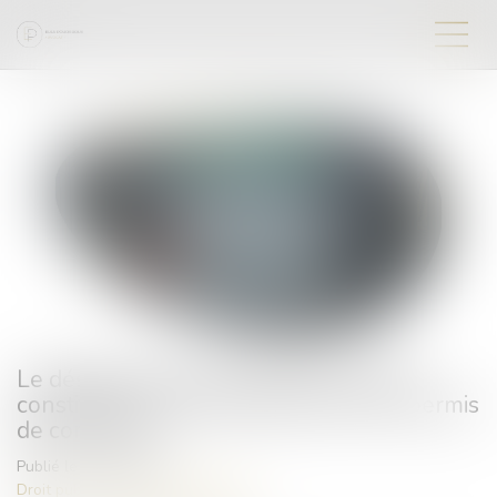
Le désagrément des riverains ne peut
constituer le seul motif de refus d’un permis
de construire
Publié le :
06/04/2023
Droit public
/
Droit de l'urbanisme