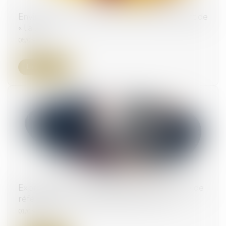
Environnement : quand les éoliennes battent de
« l’aile »
05/05/2023
Lire la suite
Expropriation d’un bien situé en ZAC et date de
référence pour la détermination du prix
01/05/2023