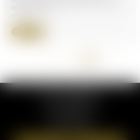
détermination de l’usage effectif du bien objet
de l’expropriation
17/03/2023
Lire la suite
<<
<
...
9
10
11
12
13
14
15
>
>>
ELSA POUDEROUX
19 Cours Sablon
63000 CLERMONT FERRAND
Tél :
09 71 57 97 56
Port :
06 40 95 95 81