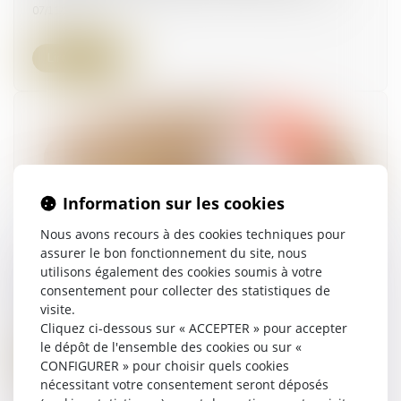
07/11/2024
Lire la suite
Information sur les cookies
Nous avons recours à des cookies techniques pour
assurer le bon fonctionnement du site, nous
Droits de succession: les avantages fiscaux de
utilisons également des cookies soumis à votre
l'assurance-vie en danger ?
consentement pour collecter des statistiques de
visite.
30/10/2024
Cliquez ci-dessous sur « ACCEPTER » pour accepter
le dépôt de l'ensemble des cookies ou sur «
Lire la suite
CONFIGURER » pour choisir quels cookies
nécessitant votre consentement seront déposés