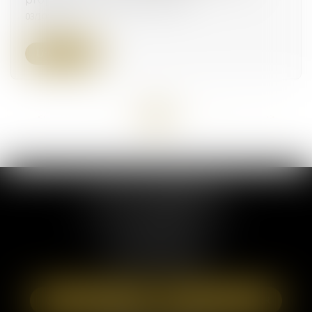
03/10/2024
Lire la suite
<<
<
...
3
4
5
6
7
8
9
...
>
>>
ELSA POUDEROUX
19 Cours Sablon
63000 CLERMONT FERRAND
Tél :
09 71 57 97 56
Port :
06 40 95 95 81
NOUS LOCALISER
NOUS CONTACTER