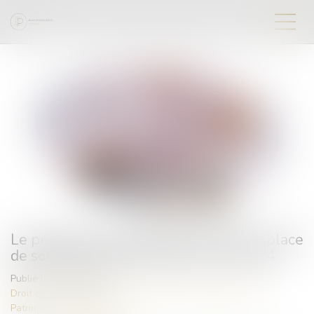
Le projet de loi de finances et mise en place
de solutions patrimoniales d'ici fin 2024
Publié le :
23/10/2024
Droit de la famille, des personnes et de leur patrimoine
/
Patrimoine et succession