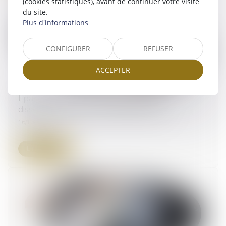
(cookies statistiques), avant de continuer votre visite
du site.
Plus d'informations
CONFIGURER
REFUSER
ACCEPTER
Epargne salariale : le déblocage pour
dissolution du PACS pas toujours aisé
16/10/2024
Lire la suite