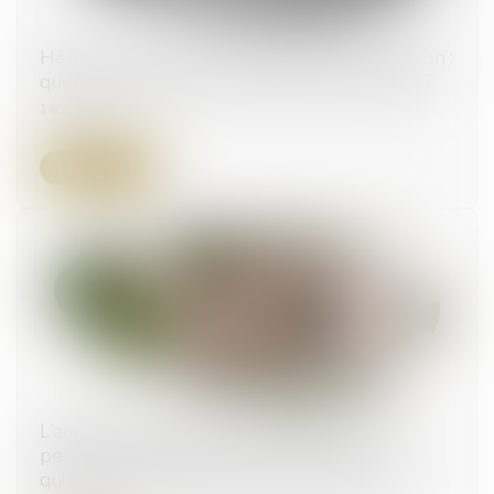
Héritiers réservataires et délais de prescription :
quelle application pour l’action en réduction ?
14/11/2024
Lire la suite
L’action en délivrance de legs est une action
personnelle soumise à la prescription
quinquennale de l'article 2224 du Code civil