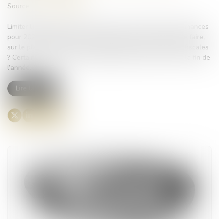
Source :
www.legifiscal.fr
Limiter l’impact des réformes fiscales Le projet de loi de finances
pour 2025 est dévoilé. Concrètement qu’est-il possible de faire,
sur le plan patrimonial pour limiter l’impact des réformes fiscales
? Certaines actions seraient, idéalement à réaliser avant la fin de
l’année...
Lire la suite