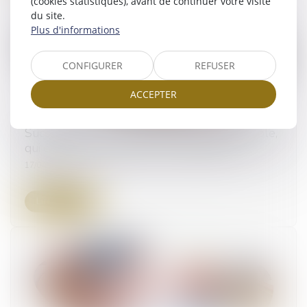
(cookies statistiques), avant de continuer votre visite
du site.
Plus d'informations
CONFIGURER
REFUSER
ACCEPTER
Succession : qu’est-ce que la quotité disponible,
qui échappe aux héritiers réservataires ?
17/04/2024
Lire la suite