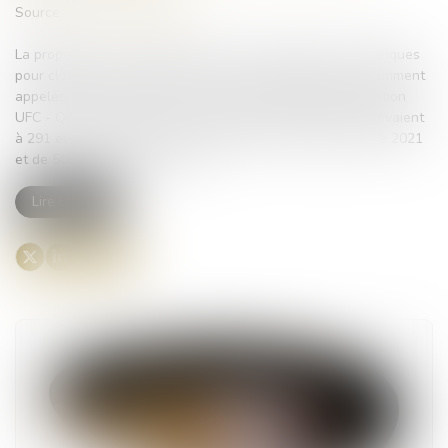
Source :
www.vie-publique.fr
La proposition vient encadrer les frais facturés par les banques
pour clôturer les comptes de leurs clients décédés, couramment
appelés "frais bancaires de succession". D'après l'association
UFC - Que Choisir, ces frais ont explosé. Fin 2023, ils s'élevaient
à 291 euros en moyenne, en hausse de 25% par rapport à 2021
et de 50% par rapport à 2012...
Lire la suite