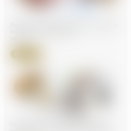
Donation au personnel salarié d’une entreprise :
relèvement de l’abattement
28/03/2024
Lire la suite
La recevabilité des demandes distinctes de
celles portant sur les désaccords des parties