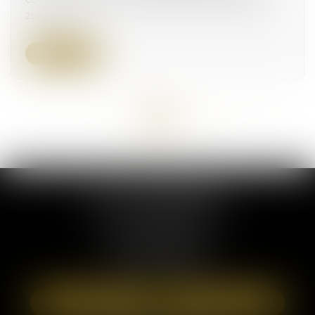
21/03/2024
Lire la suite
<<
<
...
5
6
7
8
9
10
11
...
>
>>
ELSA POUDEROUX
19 Cours Sablon
63000 CLERMONT FERRAND
Tél :
09 71 57 97 56
Port :
06 40 95 95 81
NOUS LOCALISER
NOUS CONTACTER