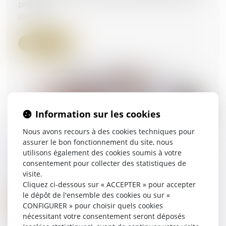
preuve
29/05/2024
Lire la suite
Information sur les cookies
Nous avons recours à des cookies techniques pour
assurer le bon fonctionnement du site, nous
utilisons également des cookies soumis à votre
Qu’est-ce que l’indivision en succession ?
consentement pour collecter des statistiques de
visite.
25/04/2024
Cliquez ci-dessous sur « ACCEPTER » pour accepter
le dépôt de l'ensemble des cookies ou sur «
Lire la suite
CONFIGURER » pour choisir quels cookies
nécessitant votre consentement seront déposés