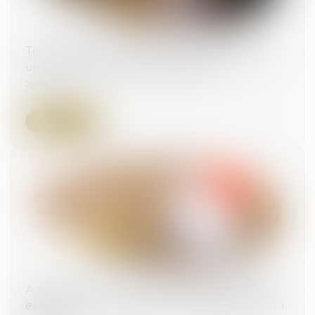
Testament olographe partiellement daté par
un tiers : pas de nullité automatique
20/06/2024
Lire la suite
Assurance-vie : pas de primes manifestement
exagérées sans une bonne administration de la