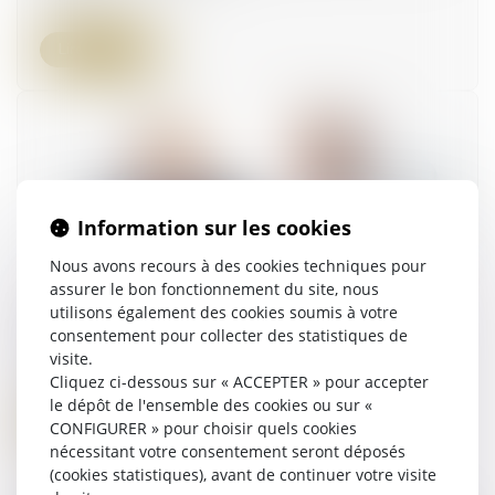
Lire la suite
Information sur les cookies
Nous avons recours à des cookies techniques pour
assurer le bon fonctionnement du site, nous
Aspects juridiques incontournables lors de la
utilisons également des cookies soumis à votre
consentement pour collecter des statistiques de
reprise d'entreprise
visite.
21/08/2023
Cliquez ci-dessous sur « ACCEPTER » pour accepter
le dépôt de l'ensemble des cookies ou sur «
Lire la suite
CONFIGURER » pour choisir quels cookies
nécessitant votre consentement seront déposés
(cookies statistiques), avant de continuer votre visite