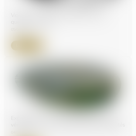
Violences conjugales : définition, chiffres,
quelles solutions ?
05/04/2024
Lire la suite
Expropriation pour cause d’utilité publique et
vérification de l’accomplissement des formalités
04/04/2024