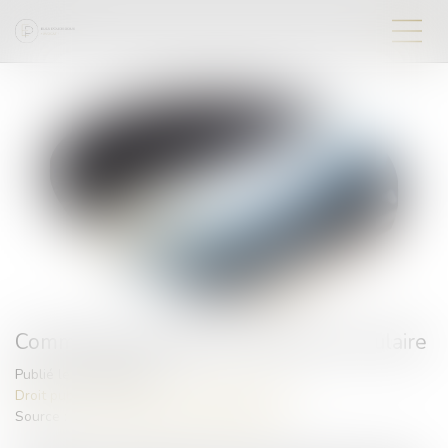
Commande publique et économie circulaire
Publié le :
03/04/2024
Droit public
/
Droit de la commande publique
Source :
www.maisondescommunes85.fr