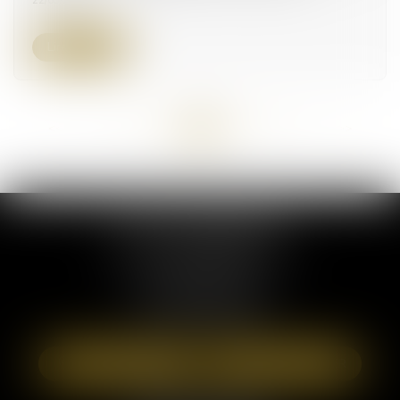
Lire la suite
<<
<
...
44
45
46
47
48
49
50
...
>
>>
ELSA POUDEROUX
19 Cours Sablon
63000 CLERMONT FERRAND
Tél :
09 71 57 97 56
Port :
06 40 95 95 81
NOUS LOCALISER
NOUS CONTACTER