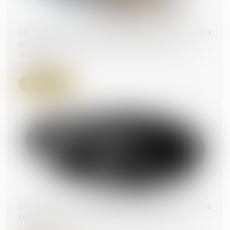
Loi du 21 mars 2024 renforçant la sécurité et la
protection des maires et des élus locaux
27/03/2024
Lire la suite
L’ordonnance de protection contre les violences
conjugales : un dispositif sous-employé
22/03/2024