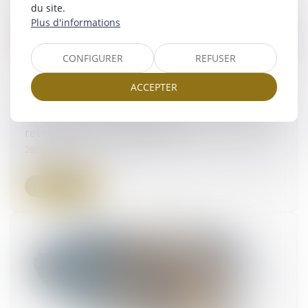
du site.
Plus d'informations
CONFIGURER
REFUSER
ACCEPTER
Donation au personnel salarié d’une entreprise :
relèvement de l’abattement
28/03/2024
Lire la suite