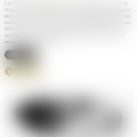
L’arrêté du 29 février 2024 fixe la liste des produits relevant de
chaque catégorie de produits soumise à l'obligation d'acquisition
de biens issus du réemploi ou de la réutilisation ou intégrant des
matières recyclées (article 58 de la loi n° 2020-105 du 10 février
2020 relative à la lutte contre le gaspillage et à l'économie
circulaire - article 2 du décret n° 2024-134 du 21 février 2024
relatif à l'obligation précitée)...
Lire la suite