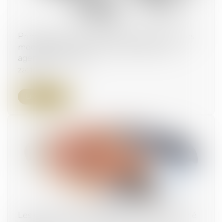
Prime de pouvoir d'achat exceptionnelle : des
modalités de versement en défaveur des
agents territoriaux
22/11/2023
Lire la suite
Les stock-options attribuées à un époux marié