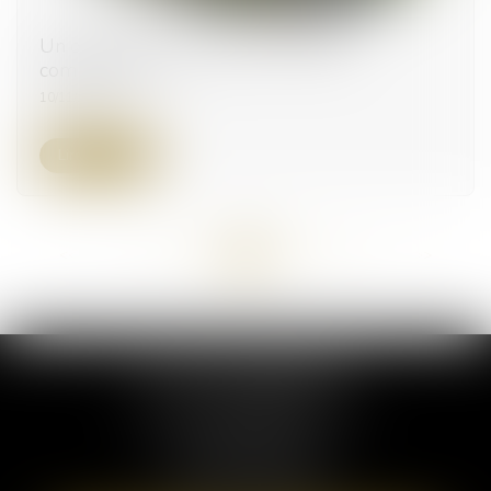
Un droit de préemption sur les baux
commerciaux
10/11/2023
Lire la suite
<<
<
...
54
55
56
57
58
59
60
...
>
>>
ELSA POUDEROUX
19 Cours Sablon
63000 CLERMONT FERRAND
Tél :
09 71 57 97 56
Port :
06 40 95 95 81