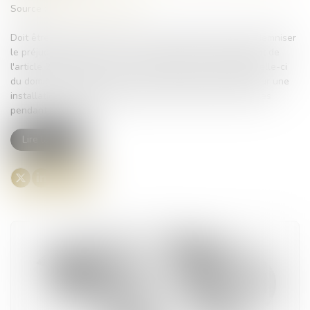
Source :
actu.dalloz-etudiant.fr
Doit être cassé l’arrêt qui, pour condamner l’épouse à indemniser
le préjudice subi par son ancien conjoint sur le fondement de
l'article 266 du Code civil, retient qu'après le départ de celle-ci
du domicile conjugal avec les deux enfants du couple pour une
installation en Guadeloupe, l’époux a été privé de ses filles
pendant onze mois...
Lire la suite