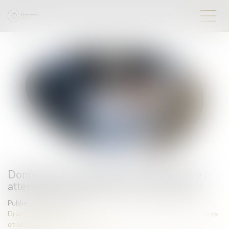
Dommages et intérêts en cas de divorce :
attention au fondement de la demande !
Publié le :
08/11/2023
Droit de la famille, des personnes et de leur patrimoine
/
Divorce
et séparation