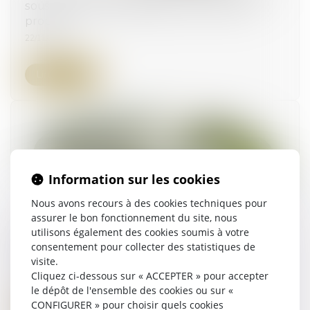
sous la communauté légale sont des biens
propres
22/11/2023
Lire la suite
Information sur les cookies
Nous avons recours à des cookies techniques pour
assurer le bon fonctionnement du site, nous
utilisons également des cookies soumis à votre
Urbanisme : fonds territorial d’accessibilité et
consentement pour collecter des statistiques de
travaux de mise en conformité
visite.
17/11/2023
Cliquez ci-dessous sur « ACCEPTER » pour accepter
le dépôt de l'ensemble des cookies ou sur «
CONFIGURER » pour choisir quels cookies
Lire la suite