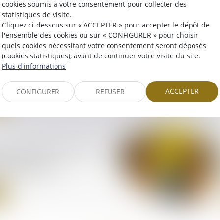
cookies soumis à votre consentement pour collecter des
statistiques de visite.
Cliquez ci-dessous sur « ACCEPTER » pour accepter le dépôt de
résence d’un marché
l'ensemble des cookies ou sur « CONFIGURER » pour choisir
ction en concurrence
quels cookies nécessitant votre consentement seront déposés
ntre personnes de
(cookies statistiques), avant de continuer votre visite du site.
 relève de la
Plus d'informations
du juge judiciaire !
ACCEPTER
CONFIGURER
REFUSER
per sa transmission, un
ur pour les
 franciliennes