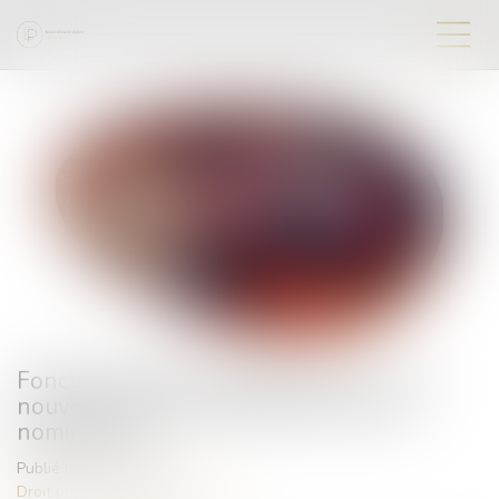
Fonctionnaires de catégorie B et C : les
nouvelles règles d'avancement et de
nomination
Publié le :
01/11/2023
Droit public
/
Droit administratif