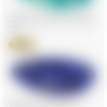
L’interdiction française d’exporter des gamètes
ou embryons post-mortem est conforme à la
CEDH
25/10/2023
Lire la suite
QPC : retenue à la source des revenus