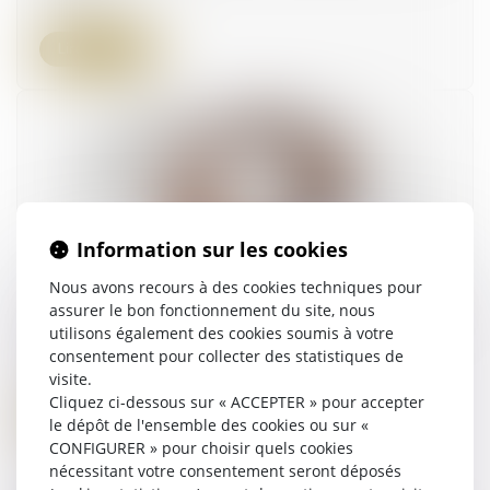
Lire la suite
Information sur les cookies
Nous avons recours à des cookies techniques pour
Héritier bloque la succession : Quelles solutions
assurer le bon fonctionnement du site, nous
pour débloquer la situation ?
utilisons également des cookies soumis à votre
consentement pour collecter des statistiques de
01/11/2023
visite.
Cliquez ci-dessous sur « ACCEPTER » pour accepter
Lire la suite
le dépôt de l'ensemble des cookies ou sur «
CONFIGURER » pour choisir quels cookies
nécessitant votre consentement seront déposés