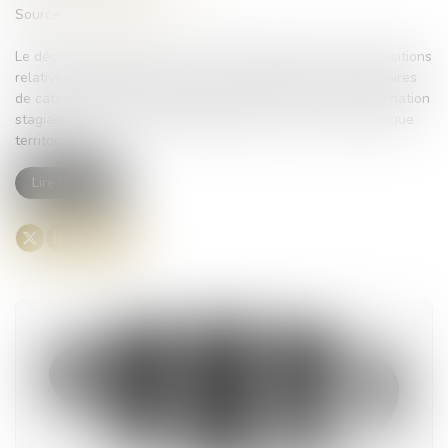
Source :
www.weka.fr
Le décret n° 2023-927 du 7 octobre 2023 modifie les dispositions
relatives aux règles d’avancement de grade des fonctionnaires
de catégorie B et les règles de classement lors d’une nomination
stagiaire dans un grade de catégorie C de la fonction publique
territoriale...
Lire la suite