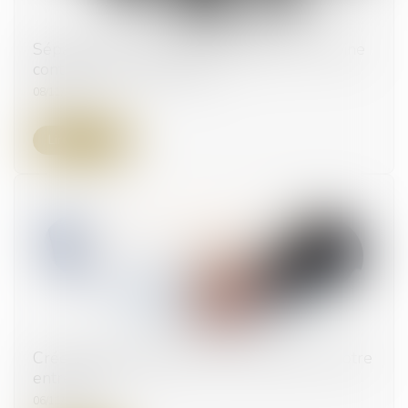
Séparation des pouvoirs et légalité de la peine
contre un élu universitaire
08/11/2023
Lire la suite
Créer une stratégie de sortie réussie pour votre
entreprise ?
06/11/2023