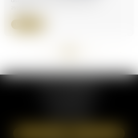
distribués perçus et droit de l’Union
25/10/2023
Lire la suite
<<
<
...
55
56
57
58
59
60
61
...
>
>>
ELSA POUDEROUX
19 Cours Sablon
63000 CLERMONT FERRAND
Tél :
09 71 57 97 56
Port :
06 40 95 95 81
NOUS LOCALISER
NOUS CONTACTER