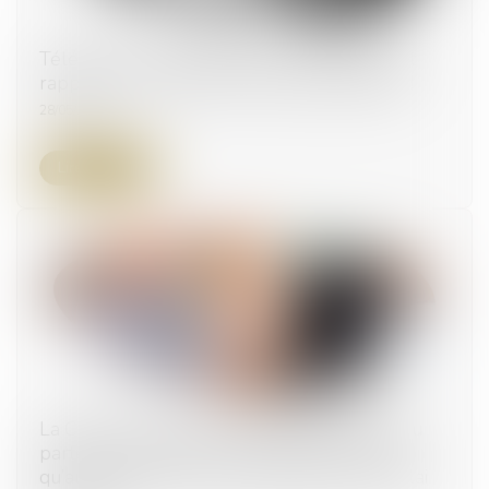
Téléservices administratifs : le Conseil d’État
rappelle les limites de la dématérialisation !
28/05/2026
Lire la suite
La CPAM ne peut refuser le capital décès au
partenaire de PACS à charge au seul motif
qu’aucune demande n’a été faite dans le délai