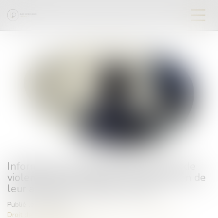
Information et protection des victimes de
violences sexuelles lors de la libération de
leur agresseur : adoption à l'AN
Publié le :
29/05/2026
Droit de la famille, des personnes et de leur patrimoine
/