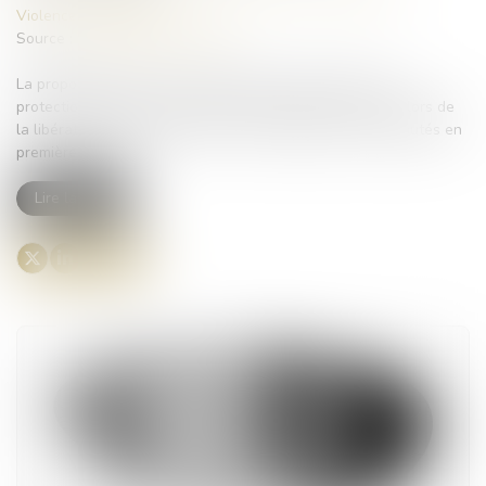
Violences familiales
Source :
www.lemondedudroit.fr
La proposition de loi visant à garantir l’information et la
protection effective des victimes de violences sexuelles lors de
la libération de leur agresseur a été adoptée par les députés en
première lecture...
Lire la suite