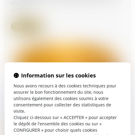
d’un mois
27/05/2026
Lire la suite
Information sur les cookies
Nous avons recours à des cookies techniques pour
assurer le bon fonctionnement du site, nous
Violences conjugales : une aide financière
utilisons également des cookies soumis à votre
consentement pour collecter des statistiques de
d’urgence pour quitter le domicile en sécurité
visite.
21/05/2026
Cliquez ci-dessous sur « ACCEPTER » pour accepter
le dépôt de l'ensemble des cookies ou sur «
Lire la suite
CONFIGURER » pour choisir quels cookies