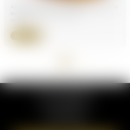
Accouchement sous X : comment concilier droit
au secret et accès aux origines ?
19/05/2026
Lire la suite
<<
<
...
3
4
5
6
7
8
9
...
>
>>
ELSA POUDEROUX
19 Cours Sablon
63000 CLERMONT FERRAND
Tél :
09 71 57 97 56
Port :
06 40 95 95 81