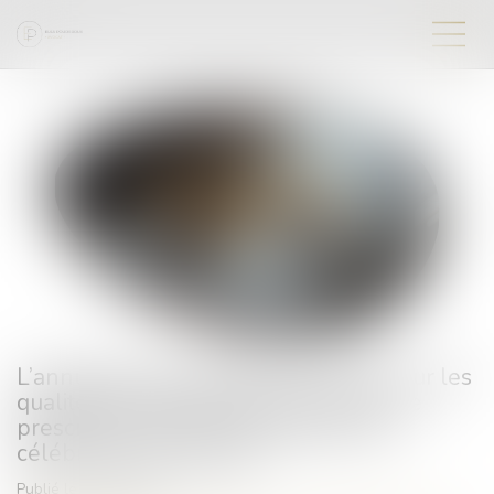
L’annulation du mariage pour erreur sur les
qualités essentielles de son épouse se
prescrit en cinq ans à compter de la
célébration du mariage
Publié le :
16/06/2026