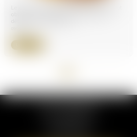
Le parent ayant assumé seul les charges peut
obtenir une contribution rétroactive sans
détailler chaque dépense !
09/06/2026
Lire la suite
<<
<
1
2
3
4
5
6
7
...
>
>>
ELSA POUDEROUX
19 Cours Sablon
63000 CLERMONT FERRAND
Tél :
09 71 57 97 56