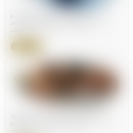
Loi de simplification de la vie économique :
commande publique et urbanisme
22/06/2026
Lire la suite
Transmission d’entreprise : l’État allège les
règles pour faciliter les reprises
22/06/2026