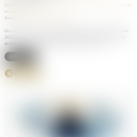
Droit de la famille, des personnes et de leur patrimoine
/
Divorce
et séparation
Source :
www.lemag-juridique.com
Un couple s’est marié le 23 septembre 2017 au Togo. Le 26 juin
2023, l’époux a assigné son épouse en nullité du mariage pour
erreur sur les qualités essentielles de la personne...
Lire la suite