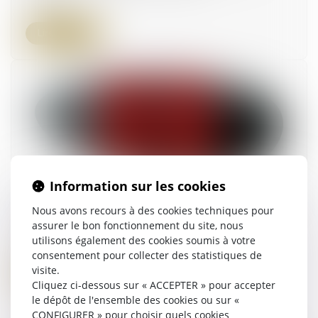
Lire la suite
Information sur les cookies
PSC : publication imminente des décrets sur la
Nous avons recours à des cookies techniques pour
prévoyance
assurer le bon fonctionnement du site, nous
18/06/2026
utilisons également des cookies soumis à votre
consentement pour collecter des statistiques de
visite.
Lire la suite
Cliquez ci-dessous sur « ACCEPTER » pour accepter
le dépôt de l'ensemble des cookies ou sur «
CONFIGURER » pour choisir quels cookies