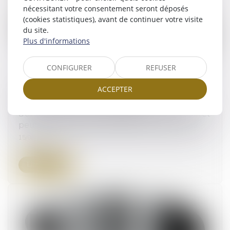
nécessitant votre consentement seront déposés
(cookies statistiques), avant de continuer votre visite
du site.
Plus d'informations
CONFIGURER
REFUSER
ACCEPTER
Collectivités : le coût de réfection de la
chaussée à la suite d’un chantier
d’enfouissement de canalisations de gaz naturel
peut être réclamé au gestionnaire du réseau
15/06/2026
Lire la suite