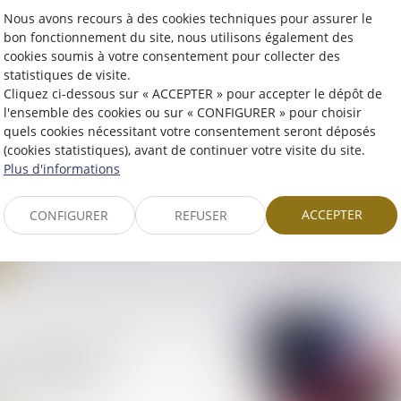
Nous avons recours à des cookies techniques pour assurer le
bon fonctionnement du site, nous utilisons également des
cookies soumis à votre consentement pour collecter des
statistiques de visite.
Cliquez ci-dessous sur « ACCEPTER » pour accepter le dépôt de
l'ensemble des cookies ou sur « CONFIGURER » pour choisir
quels cookies nécessitant votre consentement seront déposés
vie, primes
(cookies statistiques), avant de continuer votre visite du site.
ment exagérées ou
Plus d'informations
directe : des
ions pratiques
ussi complexes
ACCEPTER
CONFIGURER
REFUSER
n protocole pour
s infirmiers au
es violences