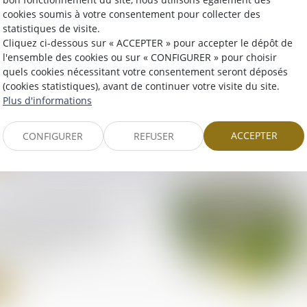
cookies soumis à votre consentement pour collecter des
statistiques de visite.
Cliquez ci-dessous sur « ACCEPTER » pour accepter le dépôt de
 des opérations de
l'ensemble des cookies ou sur « CONFIGURER » pour choisir
 désignation d’un
quels cookies nécessitant votre consentement seront déposés
e juge doit en plus
(cookies statistiques), avant de continuer votre visite du site.
un juge chargé de la
Plus d'informations
ce
ACCEPTER
CONFIGURER
REFUSER
nancier -Une aide
e d’urgence est mise
our les victimes de
conjugales