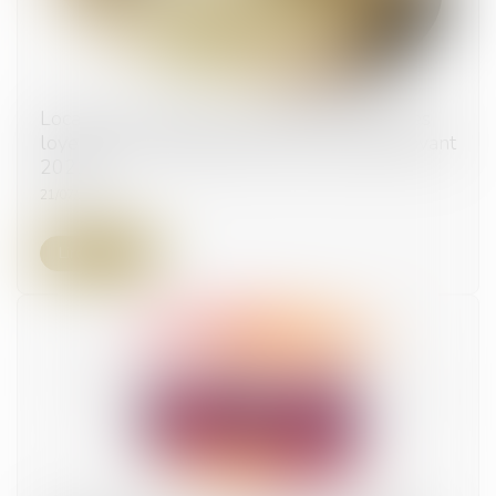
Locaux commerciaux : pas de suspension des
loyers en cas d’arrêté de mise en sécurité (avant
2021) !
21/07/2025
Lire la suite