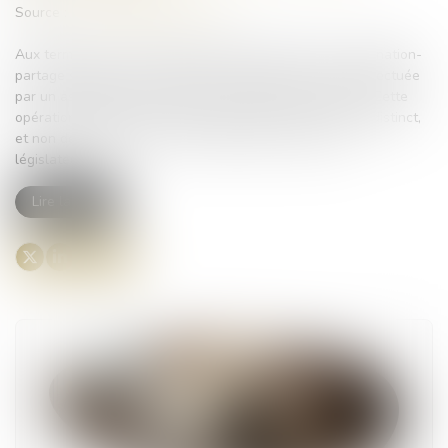
Source :
www.lemag-juridique.com
Aux termes de l’ancien article 1075 du Code civil, une donation-
partage suppose une répartition matérielle des biens effectuée
par un ascendant au profit de ses héritiers présomptifs. Cette
opération implique que chaque donataire reçoive un lot distinct,
et non des droits indivis, sauf disposition expresse du
législateur...
Lire la suite