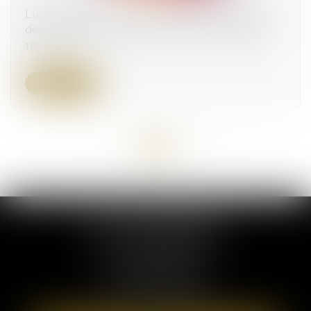
Lutte contre les violences faites aux femmes :
des financements à renforcer selon le Sénat
18/07/2025
Lire la suite
<<
<
...
8
9
10
11
12
13
14
...
>
>>
ELSA POUDEROUX
19 Cours Sablon
63000 CLERMONT FERRAND
Tél :
09 71 57 97 56
Port :
06 40 95 95 81