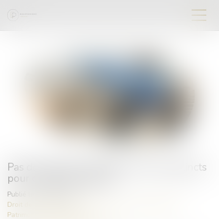
Pas de donation-partage sans lots distincts
pour chaque donataire
Publié le :
25/07/2025
Droit de la famille, des personnes et de leur patrimoine
/
Patrimoine et succession