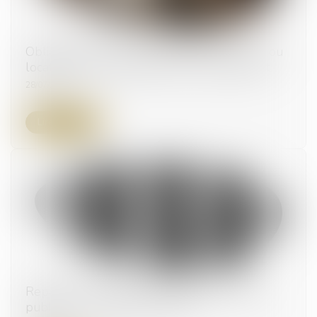
Obligation de transparence en cas de vente ou
location de bureau transformé en logement
28/07/2025
Lire la suite
Report des congés annuels dans la fonction
publique : les règles évoluent