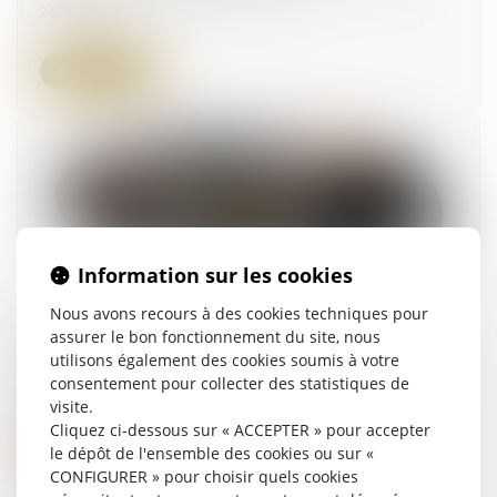
24/07/2025
Lire la suite
Information sur les cookies
Nous avons recours à des cookies techniques pour
Lancement d'une mission dédiée à la
assurer le bon fonctionnement du site, nous
transmission-reprise d'entreprises
utilisons également des cookies soumis à votre
consentement pour collecter des statistiques de
21/07/2025
visite.
Cliquez ci-dessous sur « ACCEPTER » pour accepter
Lire la suite
le dépôt de l'ensemble des cookies ou sur «
CONFIGURER » pour choisir quels cookies