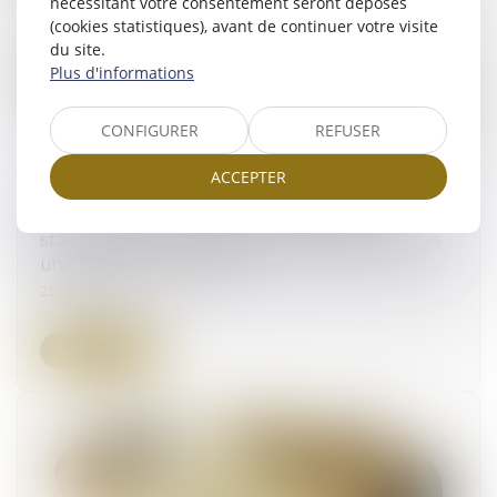
nécessitant votre consentement seront déposés
(cookies statistiques), avant de continuer votre visite
du site.
Plus d'informations
CONFIGURER
REFUSER
ACCEPTER
Retour d’un enfant déplacé illicitement : la
stabilité affective et scolaire ne caractérise pas
une situation intolérable
21/07/2025
Lire la suite