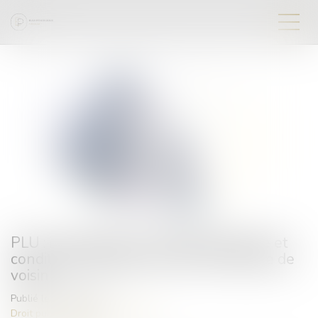
PLU : implantation en limite séparative et
conditions d’éclairement de l’immeuble de
voisin
Publié le :
08/06/2023
Droit public
/
Droit de l'urbanisme