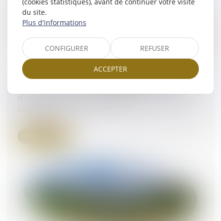
(cookies statistiques), avant de continuer votre visite
du site.
Plus d'informations
CONFIGURER
REFUSER
ACCEPTER
Quel est l’impôt sur plus-value immobilière
d’un bien reçu par succession ?
01/06/2023
Lire la suite