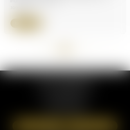
indivisibilité de l’action
30/05/2023
Lire la suite
<<
<
...
67
68
69
70
71
72
73
...
>
>>
ELSA POUDEROUX
19 Cours Sablon
63000 CLERMONT FERRAND
Tél :
09 71 57 97 56
Port :
06 40 95 95 81
NOUS LOCALISER
NOUS CONTACTER