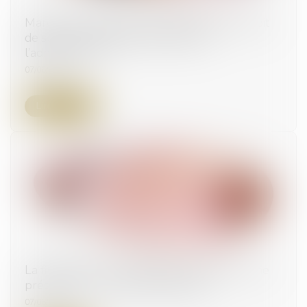
Marché de substitution : précisions sur le droit
de suivi par le titulaire défaillant de
l’administration
07/06/2023
Lire la suite
La filiation par reconnaissance repose sur une
présomption de réalité biologique
07/06/2023