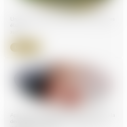
Un pack sécurité pour renforcer la sécurité des
élus
31/05/2023
Lire la suite
Appel contre le jugement de divorce limité à la
demande de prestation compensatoire et