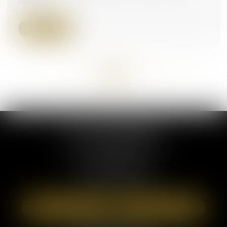
14/06/2024
Lire la suite
<<
<
...
39
40
41
42
43
44
45
...
>
>>
ELSA POUDEROUX
19 Cours Sablon
63000 CLERMONT FERRAND
Tél :
09 71 57 97 56
Port :
06 40 95 95 81
NOUS LOCALISER
NOUS CONTACTER