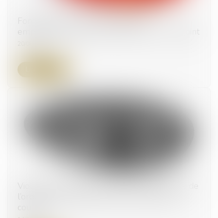
Fonctionnement de la collectivité :
empêchement du maire et pouvoirs d’un adjoint
20/06/2024
Lire la suite
Violences conjugales : extension du bénéfice de
l’ordonnance de protection aux enfants du
couple