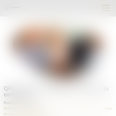
QPC : pension d'invalidité et ressources du
concubin
Publié le :
18/06/2024
Droit de la famille, des personnes et de leur patrimoine
/
Couples
et régime matrimoniaux