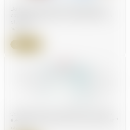
Donation avant cession, droits de mutation
payés par le donateur non-déductibles de la
plus-value
04/07/2024
Lire la suite
Comment traiter une inscription sur les listes
électorales arrivée entre le 24 mai et le 9 juin ?
26/06/2024