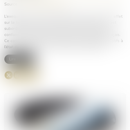
Source :
www.lemag-juridique.com
L’exequatur d’une décision étrangère permet de lui donner effet
sur le territoire français. Toutefois, cette reconnaissance est
subordonnée au respect de plusieurs conditions, dont la
conformité de la décision à l’ordre public international français.
Ce contrôle s’applique particulièrement aux jugements relatifs à
l’état des personnes, tels que les décisions d’adoption...
Lire la suite