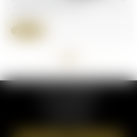
: une irrégularité sans sanction ?
17/12/2024
Lire la suite
<<
<
...
26
27
28
29
30
31
32
...
>
>>
ELSA POUDEROUX
19 Cours Sablon
63000 CLERMONT FERRAND
Tél :
09 71 57 97 56
Port :
06 40 95 95 81