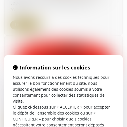
l'égard des femmes LBQ en Europe
20/12/2024
Lire la suite
Information sur les cookies
Nous avons recours à des cookies techniques pour
assurer le bon fonctionnement du site, nous
utilisons également des cookies soumis à votre
Auto-incrimination et infractions : focus sur
consentement pour collecter des statistiques de
l’article L. 480-1 du Code de l’urbanisme
visite.
19/12/2024
Cliquez ci-dessous sur « ACCEPTER » pour accepter
le dépôt de l'ensemble des cookies ou sur «
CONFIGURER » pour choisir quels cookies
Lire la suite
nécessitant votre consentement seront déposés