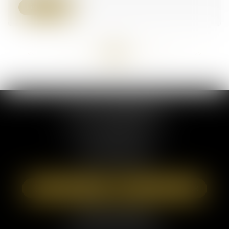
Lire la suite
<<
<
...
33
34
35
36
37
38
39
...
>
>>
ELSA POUDEROUX
19 Cours Sablon
63000 CLERMONT FERRAND
Tél :
09 71 57 97 56
Port :
06 40 95 95 81
NOUS LOCALISER
NOUS CONTACTER
Cabinet secondaire
26 bis Av. de la Libération