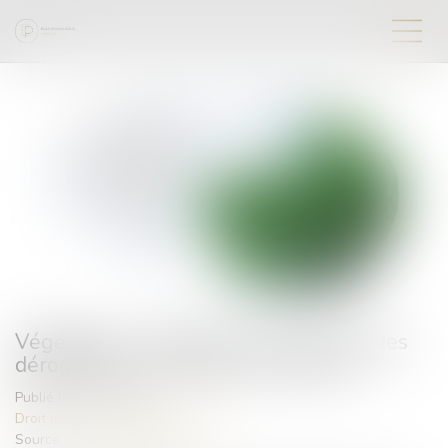
Végétaliser un bâtiment ouvre droit à des
dérogations aux règles d'urbanisme
Publié le :
03/10/2024
Droit public
/
Droit de l'urbanisme
Source :
www.batirama.com