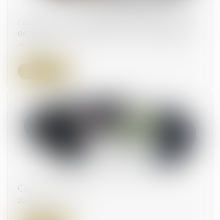
Facturation et règlement des marchés publics
de travaux : l'OECP publie un nouveau guide
26/09/2024
Lire la suite
Contrat obsèques
26/09/2024