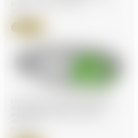
propose la Cour des comptes
03/10/2024
Lire la suite
L'inefficacité de la demande préalable dans
l'interruption du délai de prescription en
matière d'expropriation et de droit de
rétrocession
02/10/2024