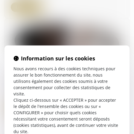
Lire la suite
Information sur les cookies
Nous avons recours à des cookies techniques pour
assurer le bon fonctionnement du site, nous
Un partenaire de Pacs peut-il abandonner le
utilisons également des cookies soumis à votre
domicile « conjugal » ?
consentement pour collecter des statistiques de
01/10/2024
visite.
Cliquez ci-dessous sur « ACCEPTER » pour accepter
le dépôt de l'ensemble des cookies ou sur «
Lire la suite
CONFIGURER » pour choisir quels cookies
nécessitant votre consentement seront déposés
(cookies statistiques), avant de continuer votre visite
du site.