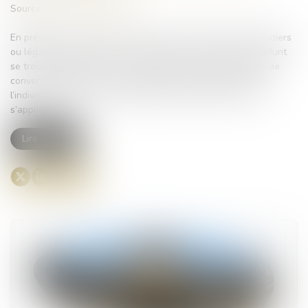
Source :
www.actu-juridique.fr
En présence de plusieurs successeurs à titre universel (héritiers
ou légataires), les biens qui composent le patrimoine du défunt
se trouvent en indivision à compter du décès. En l’absence de
convention d’indivision, les dispositions du régime légal de
l’indivision prévues aux articles 815 à 815-18 du Code civil
s’appliquent...
Lire la suite