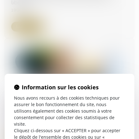
libéralité
19/06/2023
Lire la suite
Information sur les cookies
Nous avons recours à des cookies techniques pour
Construction de logements locatifs aidés :
assurer le bon fonctionnement du site, nous
dématérialisation obligatoire des demandes
utilisons également des cookies soumis à votre
d’agrément
consentement pour collecter des statistiques de
16/06/2023
visite.
Cliquez ci-dessous sur « ACCEPTER » pour accepter
le dépôt de l'ensemble des cookies ou sur «
Lire la suite