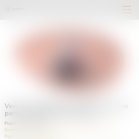
Vers une simplification des procédures de
partage judiciaire des indivisions
Publié le :
21/06/2023
Droit de la famille, des personnes et de leur patrimoine
/
Patrimoine et succession