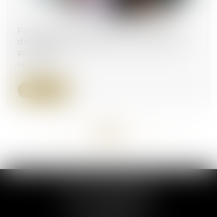
Pas d’indemnité d’occupation en l’absence
d'indivision en jouissance entre les époux nus-
propriétaires
14/06/2023
Lire la suite
<<
<
...
66
67
68
69
70
71
72
...
>
>>
ELSA POUDEROUX
19 Cours Sablon