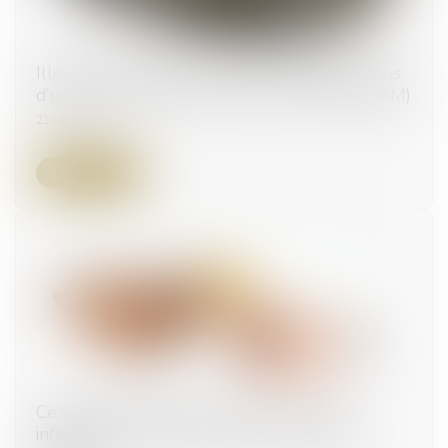
Illicéité de l'objet d’un contrat ne disposant pas
d’une autorisation de mise sur le marché (AMM)
21/06/2023
Lire la suite
Cession de titres à prix minoré : un écart
inférieur à 20 % peut être constitutif d'une