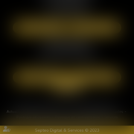
63000 CLERMONT FERRAND
Tél :
09 71 57 97 56
Port :
06 40 95 95 81
NOUS LOCALISER
NOUS CONTACTER
Cabinet secondaire
26 bis Av. de la Libération
63800 COURNON-D'AUVERGNE
NOUS LOCALISER
NOUS CONTACTER
Cabinet
Compétences
Actus
Actualités juridiques
Actualités du cabinet
Honoraires
Plan du site
Mentions légales
Politique de cookies
Politique de confidentialité
Services
Septeo Digital & Services © 2023