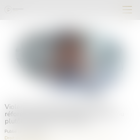
Violences faites aux femmes : faut-il
réformer l’incapacité totale de travail, ou
plutôt l’utiliser correctement ?
Publié le :
05/06/2026
Droit de la famille, des personnes et de leur patrimoine
/