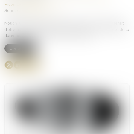
Violences familiales
Source :
theconversation.com
Notion juridique précise, l’incapacité totale de travail mériterait
d’être appliquée différemment, afin de mieux rendre compte de la
durée de vie gâchée des victimes de violences...
Lire la suite