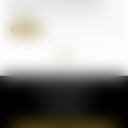
Publicité des cessions de parts sociales de
sociétés civiles : de nouvelles formalités
01/06/2026
Lire la suite
<<
<
...
2
3
4
5
6
7
8
...
>
>>
ELSA POUDEROUX
19 Cours Sablon
63000 CLERMONT FERRAND
Tél :
09 71 57 97 56
Port :
06 40 95 95 81