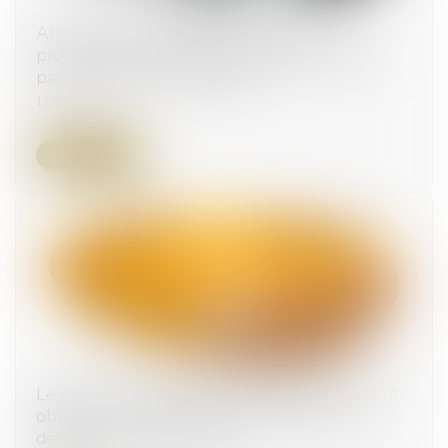
Abandon manifeste d’une parcelle : la
procédure d’expropriation simplifiée validée
par le Conseil constitutionnel
11/06/2026
Lire la suite
Le parent ayant assumé seul les charges peut
obtenir une contribution rétroactive sans
détailler chaque dépense !