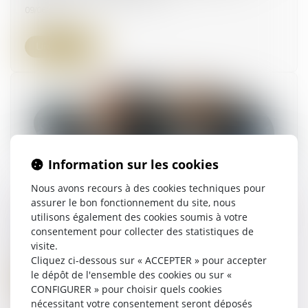
09/06/2026
Lire la suite
Information sur les cookies
Nous avons recours à des cookies techniques pour
assurer le bon fonctionnement du site, nous
Rachat d’entreprise et information des salariés :
utilisons également des cookies soumis à votre
un dispositif recentré
consentement pour collecter des statistiques de
08/06/2026
visite.
Cliquez ci-dessous sur « ACCEPTER » pour accepter
le dépôt de l'ensemble des cookies ou sur «
Lire la suite
CONFIGURER » pour choisir quels cookies
nécessitant votre consentement seront déposés